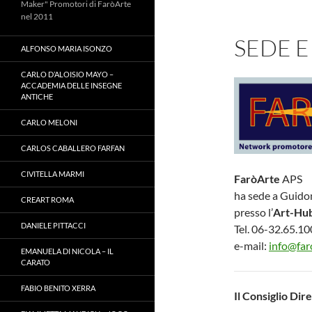
Maker" Promotori di FaròArte
nel 2011
SEDE E
ALFONSO MARIA ISONZO
CARLO D’ALOISIO MAYO –
ACCADEMIA DELLE INSEGNE
ANTICHE
CARLO MELONI
CARLOS CABALLERO FARFAN
CIVITELLA MARMI
FaròArte
APS
ha sede a Guido
CREART ROMA
presso l’
Art-Hu
DANIELE PITTACCI
Tel. 06-32.65.1
e-mail:
info@faro
EMANUELA DI NICOLA – IL
CARATO
FABIO BENITO XERRA
Il Consiglio Dir