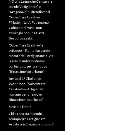
NO alla Legge che Censura le
parole “Artigianato” e
“Artigianale” ! Difendiamo il
“Saper Fare Creativo
#MadeinItaly”, Patrimonio
Culturale diffuso, non
Privilegio per una Casta
Burocratizzata.
“Saper Fare Creativo” e
sviluppo – Roma riaccende il
motore dell’Artigianato: al via
la rete disintermediata e
partecipata per un nuovo
“Rinascimento urbano”
Invito al 1° Challenge
WorkShop: “Valorizzare
Creatività & Artigianato
romano per un nuovo
Rinascimento urbano”
Save the Date !
Chi e cosa sta facendo
scomparire l’Artigianato
Artistico & Creativo romano ?!