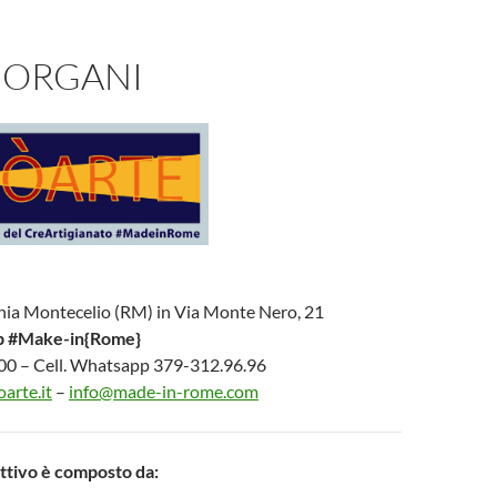
 ORGANI
nia Montecelio (RM) in Via Monte Nero, 21
b #Make-in{Rome}
000 – Cell. Whatsapp 379-312.96.96
arte.it
–
info@made-in-rome.com
ettivo è composto da: