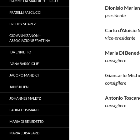
FIAMMETTA MANDICH – JOCO
Dionisio Maria
FRATELLI PASCUCCI
presidente
FREDDY SUAREZ
Carlo d’Aloisio
GIOVANNI ZANON –
vice-presidente
ASSOCIAZIONE FRATTINA
Maria Di Bened
IDA ENRIETTO
consigliere
IVANA BARSCIGLIE’
Giancarlo Miche
JACOPO MANDICH
consigliere
JANIS KLIEN
Antonio Toscan
JOHANNES MALETZ
consigliere
LAURA CUSIMANO
MARIA DI BENEDETTO
MARIA LUISA SARDI