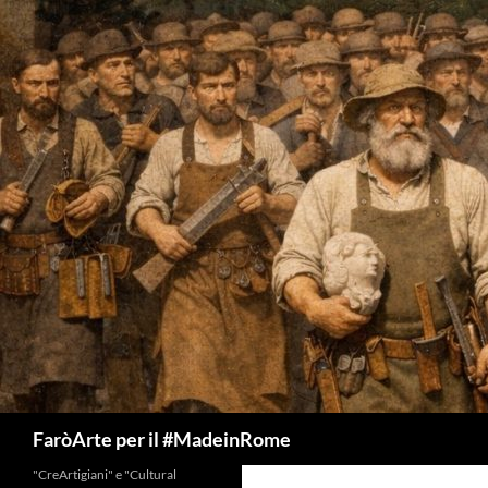
Vai
al
contenuto
Cerca
FaròArte per il #MadeinRome
"CreArtigiani" e "Cultural