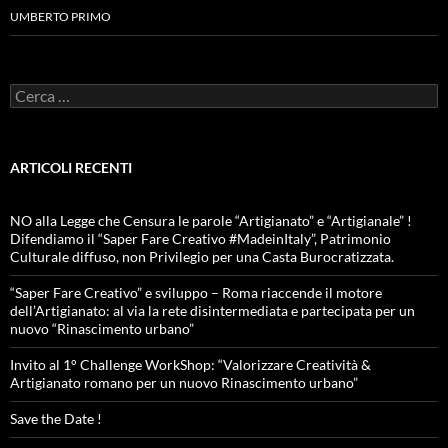
UMBERTO PRIMO
Ricerca
per:
ARTICOLI RECENTI
NO alla Legge che Censura le parole “Artigianato” e “Artigianale” !
Difendiamo il “Saper Fare Creativo #MadeinItaly”, Patrimonio
Culturale diffuso, non Privilegio per una Casta Burocratizzata.
“Saper Fare Creativo” e sviluppo – Roma riaccende il motore
dell’Artigianato: al via la rete disintermediata e partecipata per un
nuovo “Rinascimento urbano”
Invito al 1° Challenge WorkShop: “Valorizzare Creatività &
Artigianato romano per un nuovo Rinascimento urbano”
Save the Date !