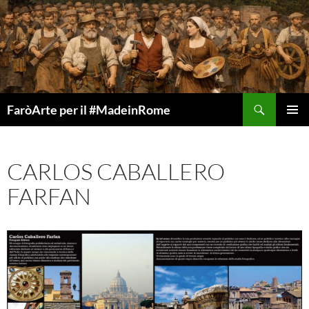
Vai
al
contenuto
Cerca
FaròArte per il #MadeinRome
MENU
PRINCI
CARLOS CABALLERO
FARFAN