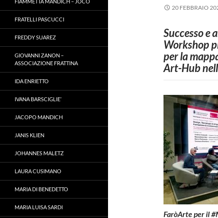
FIAMMETTA MANDICH – JOCO
20 FEBBRAIO 20
FRATELLI PASCUCCI
Successo e 
FREDDY SUAREZ
Workshop p
per la mappa
GIOVANNI ZANON –
ASSOCIAZIONE FRATTINA
Art-Hub nell
IDA ENRIETTO
IVANA BARSCIGLIE’
JACOPO MANDICH
JANIS KLIEN
JOHANNES MALETZ
LAURA CUSIMANO
MARIA DI BENEDETTO
MARIA LUISA SARDI
FaròArte per il