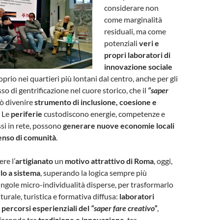
considerare non
come marginalità
residuali, ma come
potenziali
veri e
propri laboratori di
innovazione sociale
roprio nei quartieri più lontani dal centro, anche per gli
sso di gentrificazione nel cuore storico, che il
“saper
ò divenire
strumento di inclusione, coesione e
. Le
periferie
custodiscono energie, competenze e
ssi in rete, possono
generare nuove economie locali
senso di comunità
.
re l’
artigianato
un
motivo attrattivo di Roma
, oggi,
lo a sistema
, superando la logica sempre più
ingole micro-individualità disperse, per trasformarlo
turale, turistica e formativa diffusa:
laboratori
,
percorsi esperienziali del
“saper fare creativo”
,
feconde tra
tradizione e innovazione
, tra