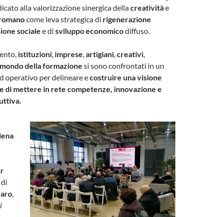
dicato alla valorizzazione sinergica della
creatività
e
romano
come leva strategica di
rigenerazione
sione sociale
e di
sviluppo economico
diffuso.
vento,
istituzioni
,
imprese
,
artigiani
,
creativi
,
mondo della formazione
si sono confrontati in un
d operativo per delineare e
costruire una visione
e di mettere in rete competenze, innovazione e
uttiva.
lena
r
, di
zaro
,
i