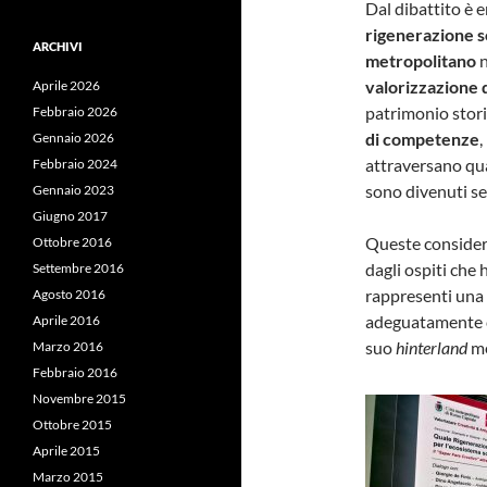
Dal dibattito è 
rigenerazione s
ARCHIVI
metropolitano
valorizzazione 
Aprile 2026
patrimonio stor
Febbraio 2026
di competenze
,
Gennaio 2026
attraversano quar
Febbraio 2024
sono divenuti sem
Gennaio 2023
Giugno 2017
Queste considera
Ottobre 2016
dagli ospiti che
Settembre 2016
rappresenti una
Agosto 2016
adeguatamente c
Aprile 2016
suo
hinterland
m
Marzo 2016
Febbraio 2016
Novembre 2015
Ottobre 2015
Aprile 2015
Marzo 2015