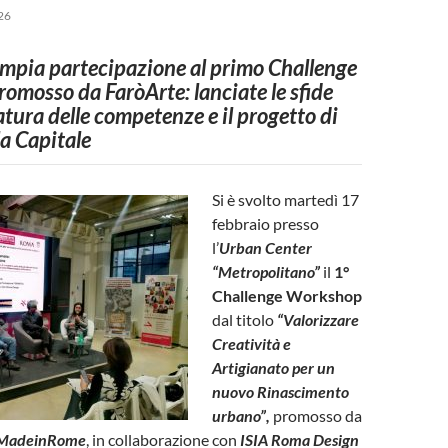
26
ampia partecipazione al primo Challenge
romosso da
FaròArte
: lanciate le sfide
tura delle competenze e il progetto di
a Capitale
Si è svolto martedì 17
febbraio presso
l’
Urban
Center
“Metropolitano”
il
1°
Challenge Workshop
dal titolo
“Valorizzare
Creatività e
Artigianato per un
nuovo Rinascimento
urbano”,
promosso da
 #MadeinRome
, in collaborazione con
ISIA Roma Design