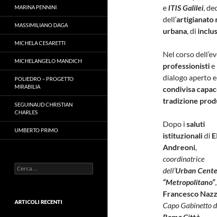
e
ITIS Galilei
, de
MARINA PENNINI
dell’
artigianato
MASSIMILIANO DAGA
urbana
, di
inclu
MICHELA CESARETTI
Nel corso dell’e
MICHELANGELO MANDICH
professionisti
e
dialogo aperto e
POLIEDRO – PROGETTO
MIRABILIA
condivisa capac
tradizione prod
SEGUINAUD CHRISTIAN
CHARLES
Dopo i
saluti
UMBERTO PRIMO
istituzionali
di
E
Andreoni
,
coordinatrice
Ricerca
dell’
Urban Cente
per:
“Metropolitano”
Francesco Naz
ARTICOLI RECENTI
Capo Gabinetto d
Roma Città