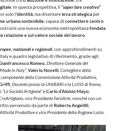
gitale
. In questa prospettiva, il
“saper fare creativo”
n solo l’
identità
, ma diventare
leva strategica
per
ne urbana sostenibile
, capace di
connettere centro
 costruire una nuova economia metropolitana
fondata
lla relazione e sul valore sociale del lavoro.
opee, nazionali e regionali
, con approfondimenti su
taly e quadro legislativo di riferimento, grazie agli
Gianfrancesco Romeo,
Direttore Generale del
“Made in Italy”,
Valerio Novelli
,
Consigliere della
, componente della Commissione Attività Produttive,
riffi
,
Docente presso la UNIBARI e la LUISS di Roma,
o “Le Società Artigiane”
e
Carlo d’Aloisio Mayo
,
reArtigiano, vice Presidente FaròArte,
nonché con un
ritto pervenuto da parte di
Roberta Angelilli
,
 Attività Produttive e vice Presidente della Regione Lazio.