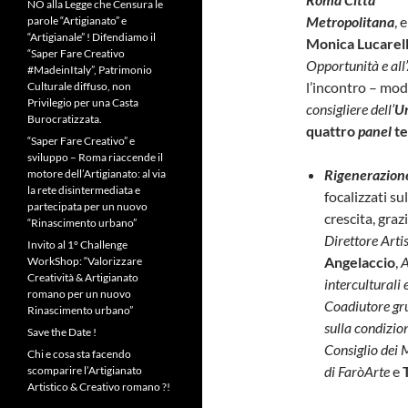
NO alla Legge che Censura le
Metropolitana
, e
parole “Artigianato” e
“Artigianale” ! Difendiamo il
Monica Lucarell
“Saper Fare Creativo
Opportunità e all
#MadeinItaly”, Patrimonio
l’incontro – mo
Culturale diffuso, non
Privilegio per una Casta
consigliere dell’
Ur
Burocratizzata.
quattro
panel
te
“Saper Fare Creativo” e
sviluppo – Roma riaccende il
Rigenerazione
motore dell’Artigianato: al via
la rete disintermediata e
focalizzati su
partecipata per un nuovo
crescita, graz
“Rinascimento urbano”
Direttore Arti
Invito al 1° Challenge
Angelaccio
,
A
WorkShop: “Valorizzare
Creatività & Artigianato
interculturali 
romano per un nuovo
Coadiutore gru
Rinascimento urbano”
sulla condizio
Save the Date !
Consiglio dei M
Chi e cosa sta facendo
di FaròArte
e
T
scomparire l’Artigianato
Artistico & Creativo romano ?!