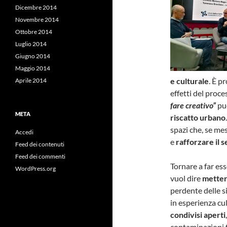
Dicembre 2014
Novembre 2014
Ottobre 2014
Luglio 2014
Giugno 2014
Maggio 2014
e culturale
. È p
Aprile 2014
effetti del proce
fare creativo”
pu
META
riscatto urbano
spazi che, se me
Accedi
e
rafforzare il 
Feed dei contenuti
Feed dei commenti
Tornare a far esse
WordPress.org
vuol dire
metter
perdente delle s
in esperienza cul
condivisi aperti
contaminazioni 