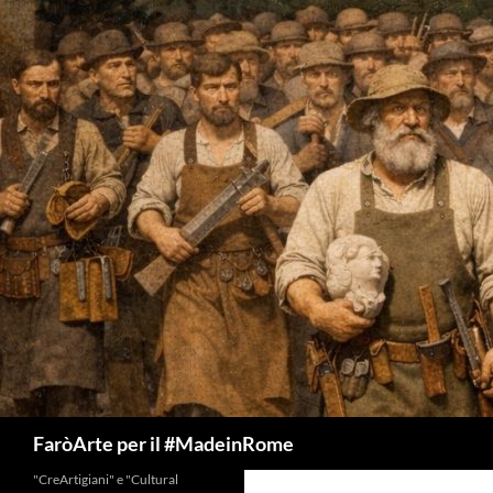
Vai
al
contenuto
Cerca
FaròArte per il #MadeinRome
"CreArtigiani" e "Cultural