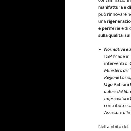
manifattura e di
può rinnovare no
una
rigenerazio
e periferie
e di
sulla qualità, su
Normative eur
IGP, Made in I
interventi di
Ministero del 
Regione Lazio
Ugo Patroni G
autore del libr
Imprenditore C
contributo sc
Assessore alle
Nell’ambito del