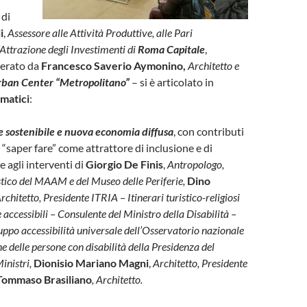
 di
i
,
Assessore alle Attività Produttive, alle Pari
’Attrazione degli Investimenti di
Roma Capitale
,
derato da
Francesco Saverio Aymonino,
Architetto e
ban Center “Metropolitano”
– si è articolato in
matici
:
 sostenibile e nuova economia diffusa
, con contributi
l “saper fare” come attrattore di inclusione e di
ie agli interventi di
Giorgio De Finis
,
Antropologo,
stico del MAAM e del Museo delle Periferie,
Dino
rchitetto, Presidente ITRIA – Itinerari turistico-religiosi
e accessibili – Consulente del Ministro della Disabilità –
ppo accessibilità universale dell’Osservatorio nazionale
ne delle persone con disabilità della Presidenza del
inistri,
Dionisio Mariano Magni
,
Architetto, Presidente
ommaso Brasiliano
, Architetto.