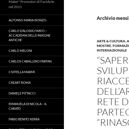
Maker" Promotori di FaròArte
nel 2011
Archivio mensi
ALFONSO MARIA ISONZO
CARLO D’ALOISIO MAYO –
ACCADEMIA DELLE INSEGNE
ANTICHE
ARTE & CULTURA
,
A
MOSTRE
,
FORMAZ
INTERNAZIONALE
CARLO MELONI
“SAPER
CARLOS CABALLERO FARFAN
SVILU
CIVITELLA MARMI
RIACC
CREART ROMA
DELL’A
DANIELE PITTACCI
RETE D
EMANUELA DI NICOLA – IL
PARTE
CARATO
“RINA
FABIO BENITO XERRA