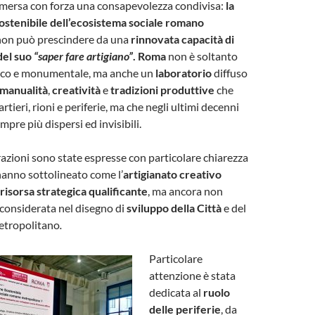
emersa con forza una consapevolezza condivisa:
la
ostenibile dell’ecosistema sociale romano
non può prescindere da una
rinnovata capacità di
del suo
“saper fare artigiano”
.
Roma
non è soltanto
ico e monumentale, ma anche un
laboratorio
diffuso
manualità
,
creatività
e
tradizioni produttive
che
tieri, rioni e periferie, ma che negli ultimi decenni
pre più dispersi ed invisibili.
zioni sono state espresse con particolare chiarezza
 hanno sottolineato come l’
artigianato creativo
risorsa strategica qualificante
, ma ancora non
onsiderata nel disegno di
sviluppo della Città
e del
etropolitano
.
Particolare
attenzione è stata
dedicata al
ruolo
delle periferie
, da