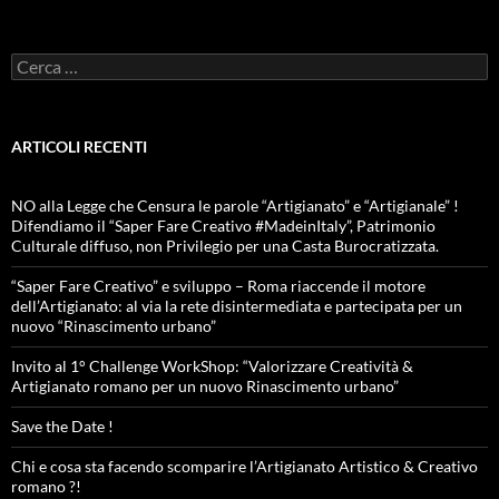
Ricerca
per:
ARTICOLI RECENTI
NO alla Legge che Censura le parole “Artigianato” e “Artigianale” !
Difendiamo il “Saper Fare Creativo #MadeinItaly”, Patrimonio
Culturale diffuso, non Privilegio per una Casta Burocratizzata.
“Saper Fare Creativo” e sviluppo – Roma riaccende il motore
dell’Artigianato: al via la rete disintermediata e partecipata per un
nuovo “Rinascimento urbano”
Invito al 1° Challenge WorkShop: “Valorizzare Creatività &
Artigianato romano per un nuovo Rinascimento urbano”
Save the Date !
Chi e cosa sta facendo scomparire l’Artigianato Artistico & Creativo
romano ?!