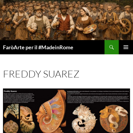
Vai
al
contenuto
Cerca
FaròArte per il #MadeinRome
MENU
PRINCI
FREDDY SUAREZ