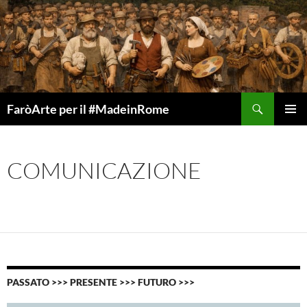
Vai
al
contenuto
Cerca
FaròArte per il #MadeinRome
MENU
PRINCI
COMUNICAZIONE
PASSATO >>> PRESENTE >>> FUTURO >>>