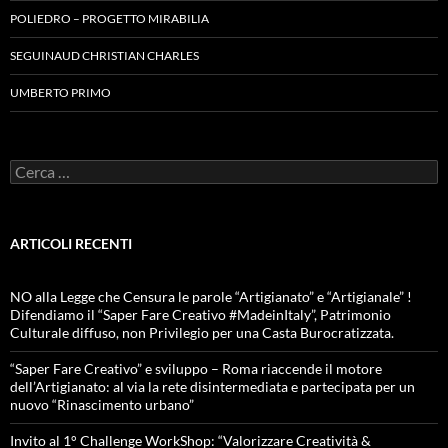
POLIEDRO – PROGETTO MIRABILIA
SEGUINAUD CHRISTIAN CHARLES
UMBERTO PRIMO
Ricerca
per:
ARTICOLI RECENTI
NO alla Legge che Censura le parole “Artigianato” e “Artigianale” !
Difendiamo il “Saper Fare Creativo #MadeinItaly”, Patrimonio
Culturale diffuso, non Privilegio per una Casta Burocratizzata.
“Saper Fare Creativo” e sviluppo – Roma riaccende il motore
dell’Artigianato: al via la rete disintermediata e partecipata per un
nuovo “Rinascimento urbano”
Invito al 1° Challenge WorkShop: “Valorizzare Creatività &