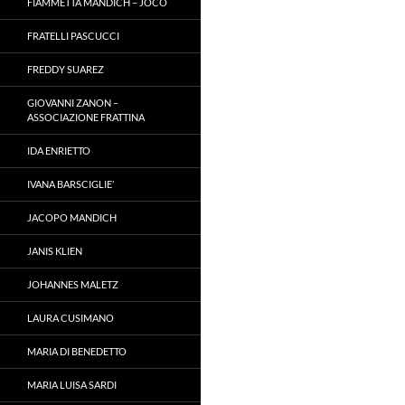
FIAMMETTA MANDICH – JOCO
FRATELLI PASCUCCI
FREDDY SUAREZ
GIOVANNI ZANON –
ASSOCIAZIONE FRATTINA
IDA ENRIETTO
IVANA BARSCIGLIE’
JACOPO MANDICH
JANIS KLIEN
JOHANNES MALETZ
LAURA CUSIMANO
MARIA DI BENEDETTO
MARIA LUISA SARDI