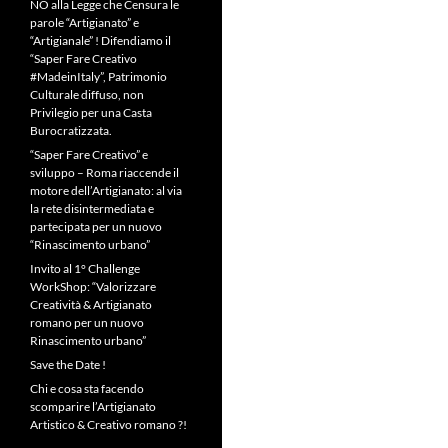
NO alla Legge che Censura le
parole “Artigianato” e
“Artigianale” ! Difendiamo il
“Saper Fare Creativo
#MadeinItaly”, Patrimonio
Culturale diffuso, non
Privilegio per una Casta
Burocratizzata.
“Saper Fare Creativo” e
sviluppo – Roma riaccende il
motore dell’Artigianato: al via
la rete disintermediata e
partecipata per un nuovo
“Rinascimento urbano”
Invito al 1° Challenge
WorkShop: “Valorizzare
Creatività & Artigianato
romano per un nuovo
Rinascimento urbano”
Save the Date !
Chi e cosa sta facendo
scomparire l’Artigianato
Artistico & Creativo romano ?!