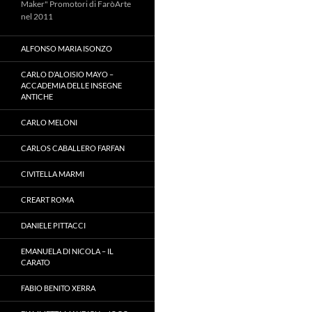
Maker" Promotori di FaròArte
nel 2011
ALFONSO MARIA ISONZO
CARLO D’ALOISIO MAYO –
ACCADEMIA DELLE INSEGNE
ANTICHE
CARLO MELONI
CARLOS CABALLERO FARFAN
CIVITELLA MARMI
CREART ROMA
DANIELE PITTACCI
EMANUELA DI NICOLA – IL
CARATO
FABIO BENITO XERRA