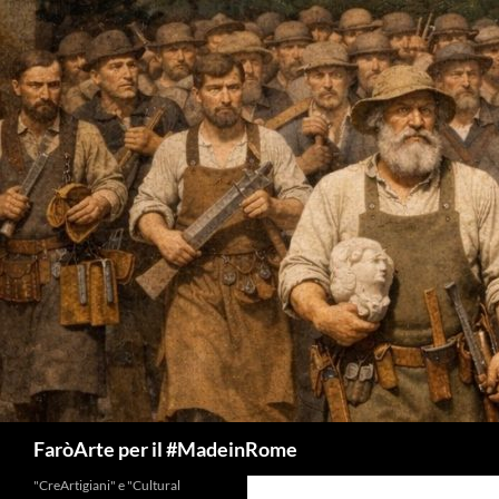
Vai
al
contenuto
Cerca
FaròArte per il #MadeinRome
"CreArtigiani" e "Cultural