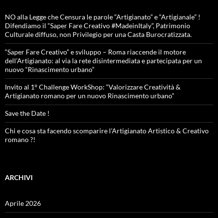
NO alla Legge che Censura le parole “Artigianato” e “Artigianale” !
Difendiamo il “Saper Fare Creativo #MadeinItaly”, Patrimonio
Culturale diffuso, non Privilegio per una Casta Burocratizzata.
“Saper Fare Creativo” e sviluppo – Roma riaccende il motore
dell’Artigianato: al via la rete disintermediata e partecipata per un
nuovo “Rinascimento urbano”
Invito al 1° Challenge WorkShop: “Valorizzare Creatività &
Artigianato romano per un nuovo Rinascimento urbano”
Save the Date !
Chi e cosa sta facendo scomparire l’Artigianato Artistico & Creativo
romano ?!
ARCHIVI
Aprile 2026