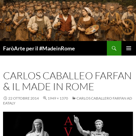
Vai
al
contenuto
Cerca
FaròArte per il #MadeinRome
MENU
PRINCI
CARLOS CABALLEO FARFAN
& IL MADE IN ROME
22 OTTOBRE 2014
1949 × 1370
CARLOS CABALLERO FARFAN AD
EATALY