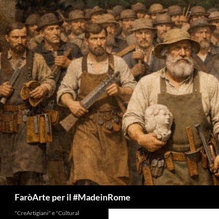
Vai
al
contenuto
Cerca
FaròArte per il #MadeinRome
"CreArtigiani" e "Cultural