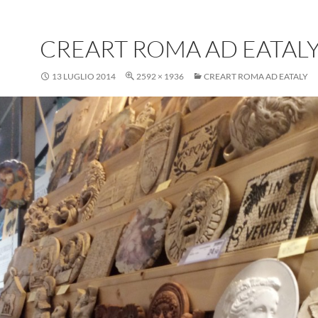
CREART ROMA AD EATAL
13 LUGLIO 2014
2592 × 1936
CREART ROMA AD EATALY