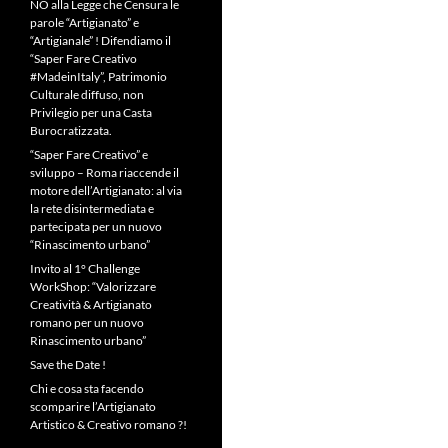
NO alla Legge che Censura le
parole “Artigianato” e
“Artigianale” ! Difendiamo il
“Saper Fare Creativo
#MadeinItaly”, Patrimonio
Culturale diffuso, non
Privilegio per una Casta
Burocratizzata.
“Saper Fare Creativo” e
sviluppo – Roma riaccende il
motore dell’Artigianato: al via
la rete disintermediata e
partecipata per un nuovo
“Rinascimento urbano”
Invito al 1° Challenge
WorkShop: “Valorizzare
Creatività & Artigianato
romano per un nuovo
Rinascimento urbano”
Save the Date !
Chi e cosa sta facendo
scomparire l’Artigianato
Artistico & Creativo romano ?!