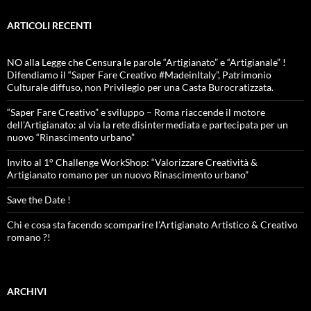
ARTICOLI RECENTI
NO alla Legge che Censura le parole “Artigianato” e “Artigianale” !
Difendiamo il “Saper Fare Creativo #MadeinItaly”, Patrimonio
Culturale diffuso, non Privilegio per una Casta Burocratizzata.
“Saper Fare Creativo” e sviluppo – Roma riaccende il motore
dell’Artigianato: al via la rete disintermediata e partecipata per un
nuovo “Rinascimento urbano”
Invito al 1° Challenge WorkShop: “Valorizzare Creatività &
Artigianato romano per un nuovo Rinascimento urbano”
Save the Date !
Chi e cosa sta facendo scomparire l’Artigianato Artistico & Creativo
romano ?!
ARCHIVI