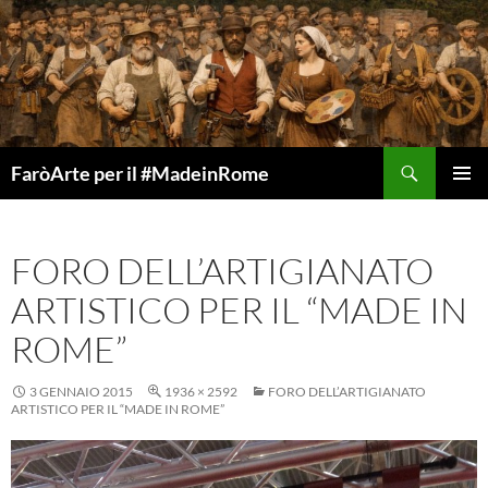
Vai
al
contenuto
Cerca
FaròArte per il #MadeinRome
MENU
PRINCI
FORO DELL’ARTIGIANATO
ARTISTICO PER IL “MADE IN
ROME”
3 GENNAIO 2015
1936 × 2592
FORO DELL’ARTIGIANATO
ARTISTICO PER IL “MADE IN ROME”