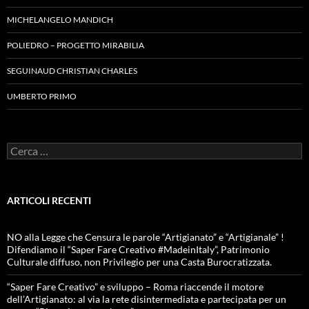
MICHELANGELO MANDICH
POLIEDRO – PROGETTO MIRABILIA
SEGUINAUD CHRISTIAN CHARLES
UMBERTO PRIMO
Ricerca
per:
ARTICOLI RECENTI
NO alla Legge che Censura le parole “Artigianato” e “Artigianale” !
Difendiamo il “Saper Fare Creativo #MadeinItaly”, Patrimonio
Culturale diffuso, non Privilegio per una Casta Burocratizzata.
“Saper Fare Creativo” e sviluppo – Roma riaccende il motore
dell’Artigianato: al via la rete disintermediata e partecipata per un