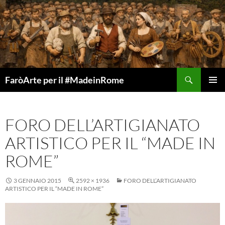
Vai
al
contenuto
Cerca
FaròArte per il #MadeinRome
MENU
PRINCI
FORO DELL’ARTIGIANATO
ARTISTICO PER IL “MADE IN
ROME”
3 GENNAIO 2015
2592 × 1936
FORO DELL’ARTIGIANATO
ARTISTICO PER IL “MADE IN ROME”