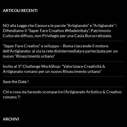
ARTICOLI RECENTI
NO alla Legge che Censura le parole “Artigianato” e “Artigianale” !
Difendiamo il “Saper Fare Creativo #MadeinItaly”, Patrimonio
Culturale diffuso, non Privilegio per una Casta Burocratizzata.
“Saper Fare Creativo” e sviluppo – Roma riaccende il motore
dell’Artigianato: al via la rete disintermediata e partecipata per un
nuovo “Rinascimento urbano”
Invito al 1° Challenge WorkShop: “Valorizzare Creatività &
Artigianato romano per un nuovo Rinascimento urbano”
Save the Date !
Chi e cosa sta facendo scomparire l’Artigianato Artistico & Creativo
romano ?!
ARCHIVI