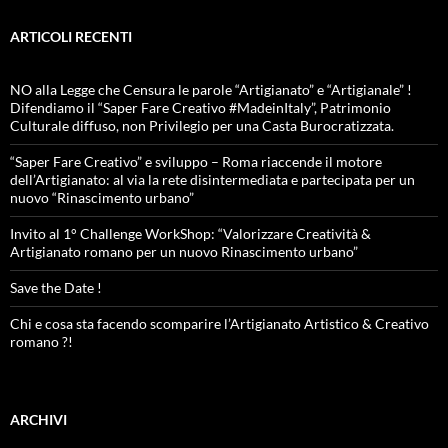
ARTICOLI RECENTI
NO alla Legge che Censura le parole “Artigianato” e “Artigianale” !
Difendiamo il “Saper Fare Creativo #MadeinItaly”, Patrimonio
Culturale diffuso, non Privilegio per una Casta Burocratizzata.
“Saper Fare Creativo” e sviluppo – Roma riaccende il motore
dell’Artigianato: al via la rete disintermediata e partecipata per un
nuovo “Rinascimento urbano”
Invito al 1° Challenge WorkShop: “Valorizzare Creatività &
Artigianato romano per un nuovo Rinascimento urbano”
Save the Date !
Chi e cosa sta facendo scomparire l’Artigianato Artistico & Creativo
romano ?!
ARCHIVI