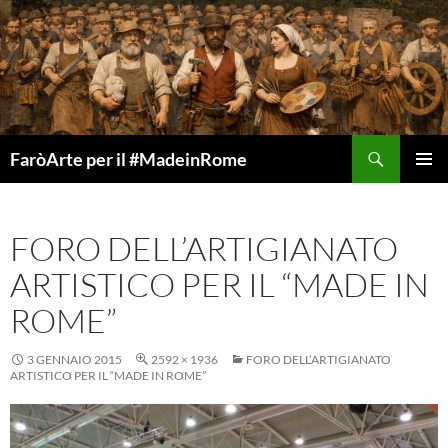
Vai
al
contenuto
Cerca
FaròArte per il #MadeinRome
MENU
PRINCI
FORO DELL’ARTIGIANATO
ARTISTICO PER IL “MADE IN
ROME”
3 GENNAIO 2015
2592 × 1936
FORO DELL’ARTIGIANATO
ARTISTICO PER IL “MADE IN ROME”