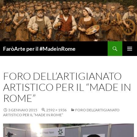
Vai
al
contenuto
Cerca
FaròArte per il #MadeinRome
MENU
PRINCI
FORO DELL’ARTIGIANATO
ARTISTICO PER IL “MADE IN
ROME”
3 GENNAIO 2015
2592 × 1936
FORO DELL’ARTIGIANATO
ARTISTICO PER IL “MADE IN ROME”