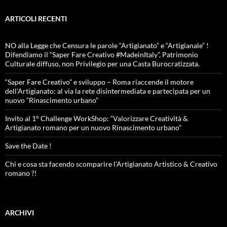
ARTICOLI RECENTI
NO alla Legge che Censura le parole “Artigianato” e “Artigianale” !
Difendiamo il “Saper Fare Creativo #MadeinItaly”, Patrimonio
Culturale diffuso, non Privilegio per una Casta Burocratizzata.
“Saper Fare Creativo” e sviluppo – Roma riaccende il motore
dell’Artigianato: al via la rete disintermediata e partecipata per un
nuovo “Rinascimento urbano”
Invito al 1° Challenge WorkShop: “Valorizzare Creatività &
Artigianato romano per un nuovo Rinascimento urbano”
Save the Date !
Chi e cosa sta facendo scomparire l’Artigianato Artistico & Creativo
romano ?!
ARCHIVI