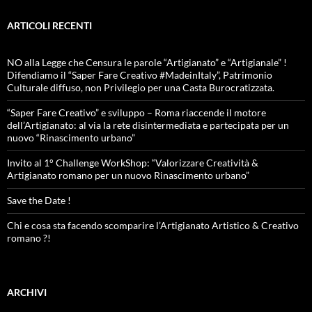
ARTICOLI RECENTI
NO alla Legge che Censura le parole “Artigianato” e “Artigianale” !
Difendiamo il “Saper Fare Creativo #MadeinItaly”, Patrimonio
Culturale diffuso, non Privilegio per una Casta Burocratizzata.
“Saper Fare Creativo” e sviluppo – Roma riaccende il motore
dell’Artigianato: al via la rete disintermediata e partecipata per un
nuovo “Rinascimento urbano”
Invito al 1° Challenge WorkShop: “Valorizzare Creatività &
Artigianato romano per un nuovo Rinascimento urbano”
Save the Date !
Chi e cosa sta facendo scomparire l’Artigianato Artistico & Creativo
romano ?!
ARCHIVI