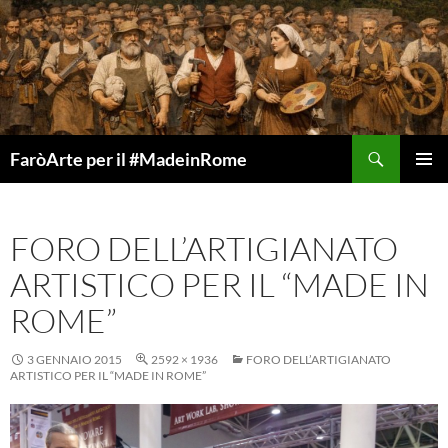
Vai
al
contenuto
Cerca
FaròArte per il #MadeinRome
MENU
PRINCI
FORO DELL’ARTIGIANATO
ARTISTICO PER IL “MADE IN
ROME”
3 GENNAIO 2015
2592 × 1936
FORO DELL’ARTIGIANATO
ARTISTICO PER IL “MADE IN ROME”