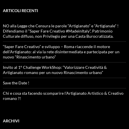
ARTICOLI RECENTI
NO alla Legge che Censura le parole “Artigianato” e “Artigianale” !
Difendiamo il “Saper Fare Creativo #MadeinItaly”, Patrimonio
Culturale diffuso, non Privilegio per una Casta Burocratizzata.
“Saper Fare Creativo” e sviluppo – Roma riaccende il motore
dell’Artigianato: al via la rete disintermediata e partecipata per un
nuovo “Rinascimento urbano”
Invito al 1° Challenge WorkShop: “Valorizzare Creatività &
Artigianato romano per un nuovo Rinascimento urbano”
Save the Date !
Chi e cosa sta facendo scomparire l’Artigianato Artistico & Creativo
romano ?!
ARCHIVI