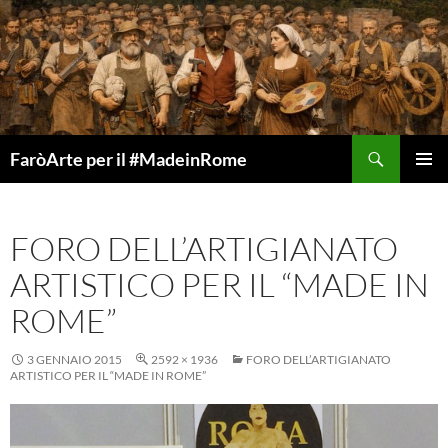
Vai
al
contenuto
Cerca
FaròArte per il #MadeinRome
MENU
PRINCI
FORO DELL’ARTIGIANATO
ARTISTICO PER IL “MADE IN
ROME”
3 GENNAIO 2015
2592 × 1936
FORO DELL’ARTIGIANATO
ARTISTICO PER IL “MADE IN ROME”