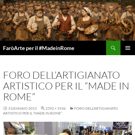
Vai
al
contenuto
Cerca
FaròArte per il #MadeinRome
MENU
PRINCI
FORO DELL’ARTIGIANATO
ARTISTICO PER IL “MADE IN
ROME”
3 GENNAIO 2015
2592 × 1936
FORO DELL’ARTIGIANATO
ARTISTICO PER IL “MADE IN ROME”