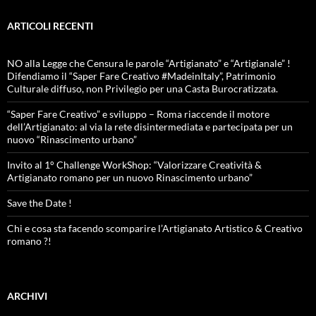
ARTICOLI RECENTI
NO alla Legge che Censura le parole “Artigianato” e “Artigianale” !
Difendiamo il “Saper Fare Creativo #MadeinItaly”, Patrimonio
Culturale diffuso, non Privilegio per una Casta Burocratizzata.
“Saper Fare Creativo” e sviluppo – Roma riaccende il motore
dell’Artigianato: al via la rete disintermediata e partecipata per un
nuovo “Rinascimento urbano”
Invito al 1° Challenge WorkShop: “Valorizzare Creatività &
Artigianato romano per un nuovo Rinascimento urbano”
Save the Date !
Chi e cosa sta facendo scomparire l’Artigianato Artistico & Creativo
romano ?!
ARCHIVI