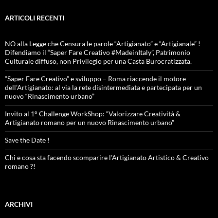
ARTICOLI RECENTI
NO alla Legge che Censura le parole “Artigianato” e “Artigianale” !
Difendiamo il “Saper Fare Creativo #MadeinItaly”, Patrimonio
Culturale diffuso, non Privilegio per una Casta Burocratizzata.
“Saper Fare Creativo” e sviluppo – Roma riaccende il motore
dell’Artigianato: al via la rete disintermediata e partecipata per un
nuovo “Rinascimento urbano”
Invito al 1° Challenge WorkShop: “Valorizzare Creatività &
Artigianato romano per un nuovo Rinascimento urbano”
Save the Date !
Chi e cosa sta facendo scomparire l’Artigianato Artistico & Creativo
romano ?!
ARCHIVI