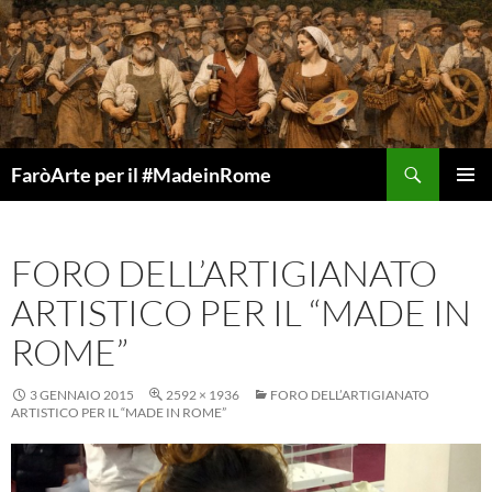
Vai
al
contenuto
Cerca
FaròArte per il #MadeinRome
MENU
PRINCI
FORO DELL’ARTIGIANATO
ARTISTICO PER IL “MADE IN
ROME”
3 GENNAIO 2015
2592 × 1936
FORO DELL’ARTIGIANATO
ARTISTICO PER IL “MADE IN ROME”