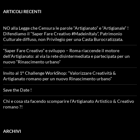
ARTICOLI RECENTI
NO alla Legge che Censura le parole “Artigianato” e “Artigianale” !
Difendiamo il “Saper Fare Creativo #MadeinItaly”, Patrimonio
Culturale diffuso, non Privilegio per una Casta Burocratizzata.
“Saper Fare Creativo” e sviluppo – Roma riaccende il motore
dell’Artigianato: al via la rete disintermediata e partecipata per un
nuovo “Rinascimento urbano”
Invito al 1° Challenge WorkShop: “Valorizzare Creatività &
Artigianato romano per un nuovo Rinascimento urbano”
Save the Date !
Chi e cosa sta facendo scomparire l’Artigianato Artistico & Creativo
romano ?!
ARCHIVI