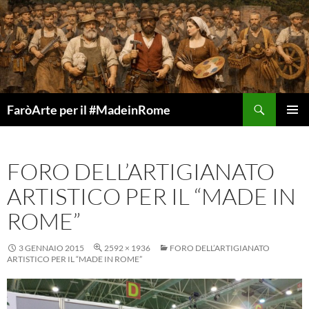
Vai
al
contenuto
Cerca
FaròArte per il #MadeinRome
MENU
PRINCI
FORO DELL’ARTIGIANATO
ARTISTICO PER IL “MADE IN
ROME”
3 GENNAIO 2015
2592 × 1936
FORO DELL’ARTIGIANATO
ARTISTICO PER IL “MADE IN ROME”