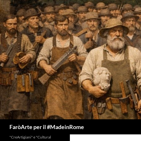
Vai
al
contenuto
Cerca
FaròArte per il #MadeinRome
"CreArtigiani" e "Cultural