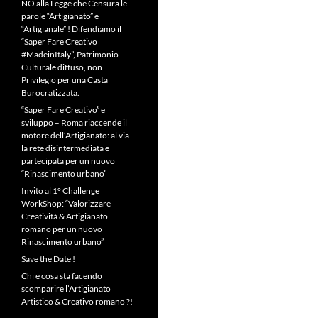
NO alla Legge che Censura le
parole “Artigianato” e
“Artigianale” ! Difendiamo il
“Saper Fare Creativo
#MadeinItaly”, Patrimonio
Culturale diffuso, non
Privilegio per una Casta
Burocratizzata.
“Saper Fare Creativo” e
sviluppo – Roma riaccende il
motore dell’Artigianato: al via
la rete disintermediata e
partecipata per un nuovo
“Rinascimento urbano”
Invito al 1° Challenge
WorkShop: “Valorizzare
Creatività & Artigianato
romano per un nuovo
Rinascimento urbano”
Save the Date !
Chi e cosa sta facendo
scomparire l’Artigianato
Artistico & Creativo romano ?!