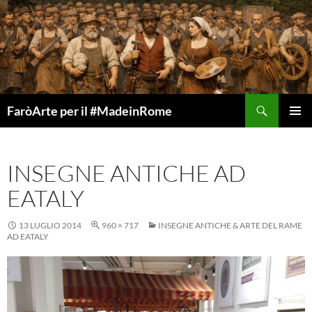
Vai
al
contenuto
Cerca
FaròArte per il #MadeinRome
MENU
PRINCI
INSEGNE ANTICHE AD
EATALY
13 LUGLIO 2014
960 × 717
INSEGNE ANTICHE & ARTE DEL RAME
AD EATALY