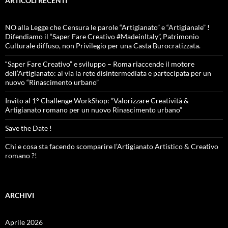
ARTICOLI RECENTI
NO alla Legge che Censura le parole “Artigianato” e “Artigianale” !
Difendiamo il “Saper Fare Creativo #MadeinItaly”, Patrimonio
Culturale diffuso, non Privilegio per una Casta Burocratizzata.
“Saper Fare Creativo” e sviluppo – Roma riaccende il motore
dell’Artigianato: al via la rete disintermediata e partecipata per un
nuovo “Rinascimento urbano”
Invito al 1° Challenge WorkShop: “Valorizzare Creatività &
Artigianato romano per un nuovo Rinascimento urbano”
Save the Date !
Chi e cosa sta facendo scomparire l’Artigianato Artistico & Creativo
romano ?!
ARCHIVI
Aprile 2026