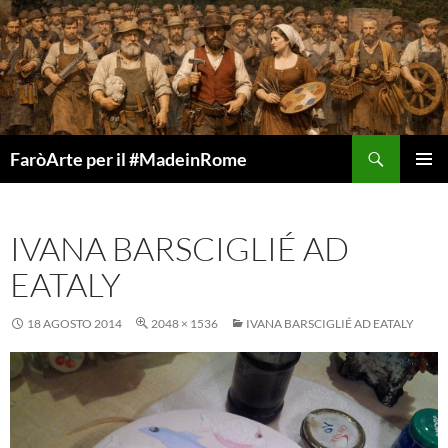
Vai
al
contenuto
Cerca
FaròArte per il #MadeinRome
MENU
PRINCI
IVANA BARSCIGLIÉ AD
EATALY
18 AGOSTO 2014
2048 × 1536
IVANA BARSCIGLIÉ AD EATALY