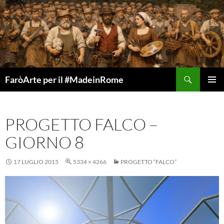
Vai
al
contenuto
Cerca
FaròArte per il #MadeinRome
MENU
PRINCI
PROGETTO FALCO –
GIORNO 8
17 LUGLIO 2015
5334 × 4266
PROGETTO “FALCO”