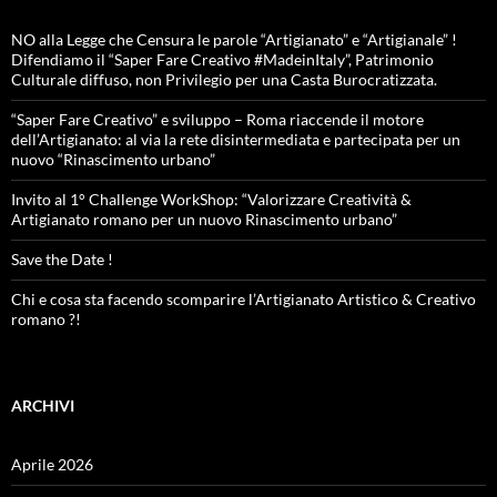
NO alla Legge che Censura le parole “Artigianato” e “Artigianale” !
Difendiamo il “Saper Fare Creativo #MadeinItaly”, Patrimonio
Culturale diffuso, non Privilegio per una Casta Burocratizzata.
“Saper Fare Creativo” e sviluppo – Roma riaccende il motore
dell’Artigianato: al via la rete disintermediata e partecipata per un
nuovo “Rinascimento urbano”
Invito al 1° Challenge WorkShop: “Valorizzare Creatività &
Artigianato romano per un nuovo Rinascimento urbano”
Save the Date !
Chi e cosa sta facendo scomparire l’Artigianato Artistico & Creativo
romano ?!
ARCHIVI
Aprile 2026