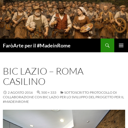
Vai
al
contenuto
Cerca
FaròArte per il #MadeinRome
MENU
PRINCI
BIC LAZIO – ROMA
CASILINO
2 AGOSTO 2016
500 × 333
SOTTOSCRITTO PROTOCOLLO DI
COLLABORAZIONE CON BIC LAZIO PER LO SVILUPPO DEL PROGETTO PER IL
#MADEINROME