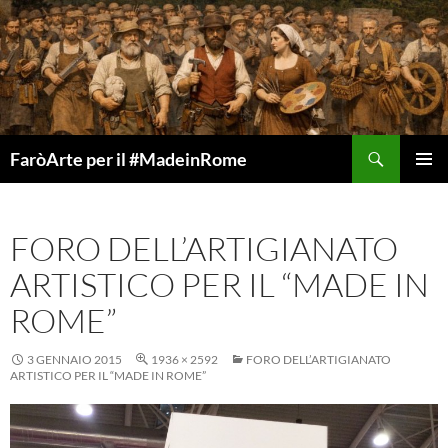
Vai
al
contenuto
Cerca
FaròArte per il #MadeinRome
MENU
PRINCI
FORO DELL’ARTIGIANATO
ARTISTICO PER IL “MADE IN
ROME”
3 GENNAIO 2015
1936 × 2592
FORO DELL’ARTIGIANATO
ARTISTICO PER IL “MADE IN ROME”