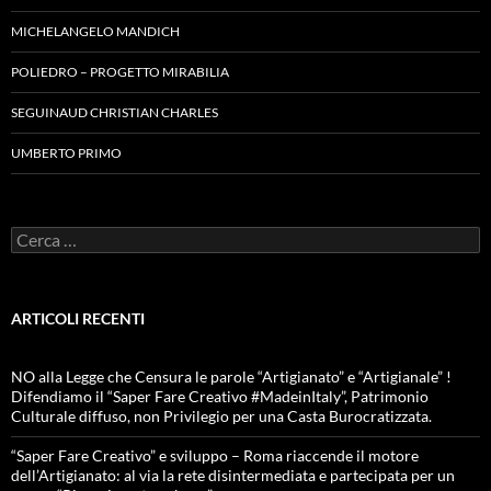
MICHELANGELO MANDICH
POLIEDRO – PROGETTO MIRABILIA
SEGUINAUD CHRISTIAN CHARLES
UMBERTO PRIMO
Ricerca
per:
ARTICOLI RECENTI
NO alla Legge che Censura le parole “Artigianato” e “Artigianale” !
Difendiamo il “Saper Fare Creativo #MadeinItaly”, Patrimonio
Culturale diffuso, non Privilegio per una Casta Burocratizzata.
“Saper Fare Creativo” e sviluppo – Roma riaccende il motore
dell’Artigianato: al via la rete disintermediata e partecipata per un