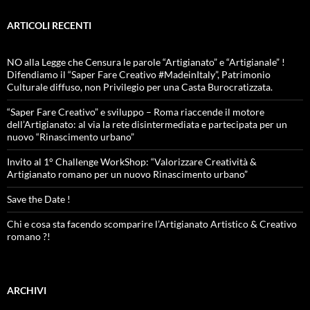
ARTICOLI RECENTI
NO alla Legge che Censura le parole “Artigianato” e “Artigianale” !
Difendiamo il “Saper Fare Creativo #MadeinItaly”, Patrimonio
Culturale diffuso, non Privilegio per una Casta Burocratizzata.
“Saper Fare Creativo” e sviluppo – Roma riaccende il motore
dell’Artigianato: al via la rete disintermediata e partecipata per un
nuovo “Rinascimento urbano”
Invito al 1° Challenge WorkShop: “Valorizzare Creatività &
Artigianato romano per un nuovo Rinascimento urbano”
Save the Date !
Chi e cosa sta facendo scomparire l’Artigianato Artistico & Creativo
romano ?!
ARCHIVI