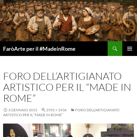
Vai
al
contenuto
Cerca
FaròArte per il #MadeinRome
MENU
PRINCI
FORO DELL’ARTIGIANATO
ARTISTICO PER IL “MADE IN
ROME”
3 GENNAIO 2015
2592 × 1936
FORO DELL’ARTIGIANATO
ARTISTICO PER IL “MADE IN ROME”