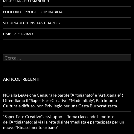
MICHELANGELO MANDICH
POLIEDRO – PROGETTO MIRABILIA
SEGUINAUD CHRISTIAN CHARLES
UMBERTO PRIMO
Ricerca
per:
ARTICOLI RECENTI
NO alla Legge che Censura le parole “Artigianato” e “Artigianale” !
Difendiamo il “Saper Fare Creativo #MadeinItaly”, Patrimonio
Culturale diffuso, non Privilegio per una Casta Burocratizzata.
“Saper Fare Creativo” e sviluppo – Roma riaccende il motore
dell’Artigianato: al via la rete disintermediata e partecipata per un
nuovo “Rinascimento urbano”