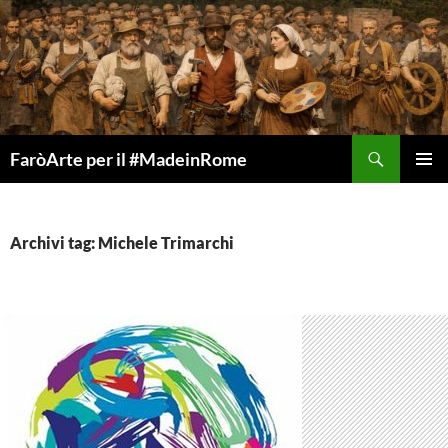
Vai
al
contenuto
Cerca
FaròArte per il #MadeinRome
MENU
PRINCI
Archivi tag: Michele Trimarchi