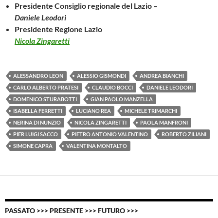
Presidente Consiglio regionale del Lazio –
Daniele Leodori
Presidente Regione Lazio
Nicola Zingaretti
ALESSANDRO LEON
ALESSIO GISMONDI
ANDREA BIANCHI
CARLO ALBERTO PRATESI
CLAUDIO BOCCI
DANIELE LEODORI
DOMENICO STURABOTTI
GIAN PAOLO MANZELLA
ISABELLA FERRETTI
LUCIANO REA
MICHELE TRIMARCHI
NERINA DI NUNZIO
NICOLA ZINGARETTI
PAOLA MANFRONI
PIER LUIGI SACCO
PIETRO ANTONIO VALENTINO
ROBERTO ZILIANI
SIMONE CAPRA
VALENTINA MONTALTO
PASSATO >>> PRESENTE >>> FUTURO >>>