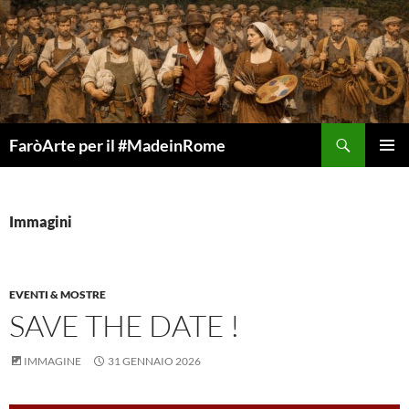
Vai
al
contenuto
Cerca
FaròArte per il #MadeinRome
MENU
PRINCI
Immagini
EVENTI & MOSTRE
SAVE THE DATE !
IMMAGINE
31 GENNAIO 2026