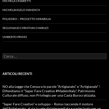
MICHELA CESARETTI
MICHELANGELO MANDICH
POLIEDRO – PROGETTO MIRABILIA
SEGUINAUD CHRISTIAN CHARLES
UMBERTO PRIMO
Ricerca
per:
ARTICOLI RECENTI
NO alla Legge che Censura le parole “Artigianato” e “Artigianale” !
Difendiamo il “Saper Fare Creativo #MadeinItaly”, Patrimonio
Culturale diffuso, non Privilegio per una Casta Burocratizzata.
“Saper Fare Creativo” e sviluppo – Roma riaccende il motore
dell’Artigianato: al via la rete disintermediata e partecipata per un