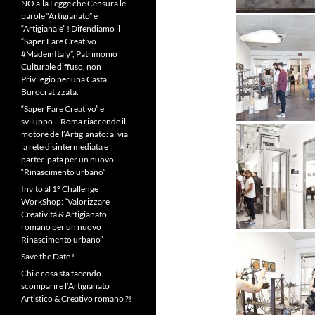
NO alla Legge che Censura le
parole “Artigianato” e
“Artigianale” ! Difendiamo il
“Saper Fare Creativo
#MadeinItaly”, Patrimonio
Culturale diffuso, non
Privilegio per una Casta
Burocratizzata.
“Saper Fare Creativo” e
sviluppo – Roma riaccende il
motore dell’Artigianato: al via
la rete disintermediata e
partecipata per un nuovo
“Rinascimento urbano”
Invito al 1° Challenge
WorkShop: “Valorizzare
Creatività & Artigianato
romano per un nuovo
Rinascimento urbano”
Save the Date !
Chi e cosa sta facendo
scomparire l’Artigianato
Artistico & Creativo romano ?!