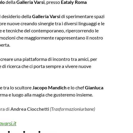
ulo
della
Galleria Varsi
, presso
Eataly Roma
 desiderio della
Galleria Varsi
di sperimentare spazi
re nuove creando sinergie tra i diversi linguaggi e le
ne e tecniche del contemporaneo, ripercorrendo le
 emozioni che maggiormente rappresentano il nostro
perta.
i creare una piattaforma di incontro tra amici,
per
e di ricerca che ci porta sempre a vivere nuove
e tra lo scultore
Jacopo Mandich
e lo chef
Gianluca
rma e luogo alla magia che gusteremo insieme.
ura di
Andrea Ciocchetti
(Trasformazioniurbane)
varsi.it