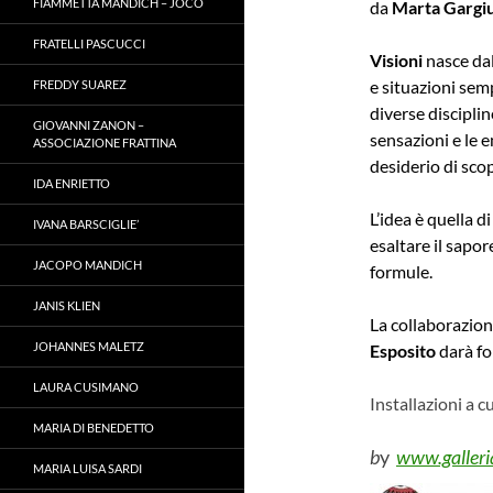
FIAMMETTA MANDICH – JOCO
da
Marta Gargi
FRATELLI PASCUCCI
Visioni
nasce dal
e situazioni semp
FREDDY SUAREZ
diverse discipli
GIOVANNI ZANON –
sensazioni e le
ASSOCIAZIONE FRATTINA
desiderio di sco
IDA ENRIETTO
L’idea è quella d
IVANA BARSCIGLIE’
esaltare il sapor
JACOPO MANDICH
formule.
JANIS KLIEN
La collaborazion
JOHANNES MALETZ
Esposito
darà fo
LAURA CUSIMANO
Installazioni a c
MARIA DI BENEDETTO
b
y
www.galleria
MARIA LUISA SARDI