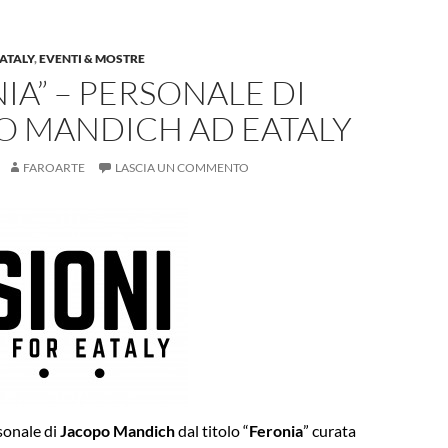
ATALY
,
EVENTI & MOSTRE
IA” – PERSONALE DI
O MANDICH AD EATALY
FAROARTE
LASCIA UN COMMENTO
sonale di
J
acopo Mandich
dal titolo “
Feronia
” curata