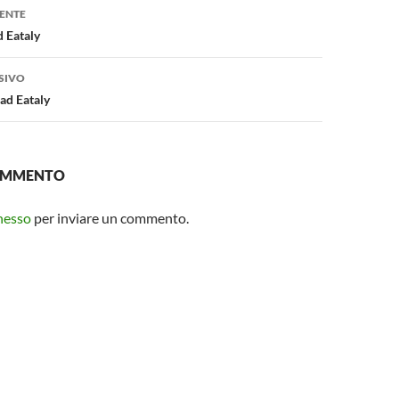
one
ENTE
 Eataly
SIVO
ad Eataly
COMMENTO
nesso
per inviare un commento.