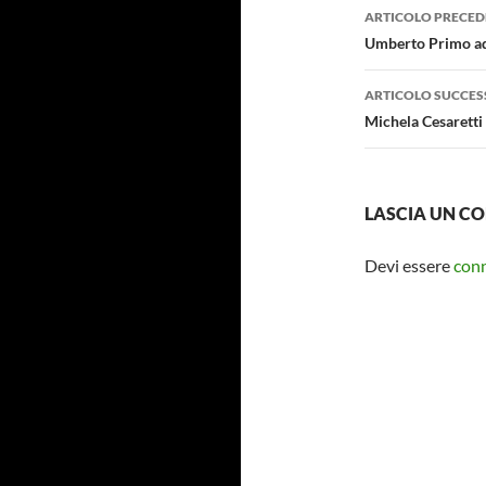
Navigazi
ARTICOLO PRECED
articolo
Umberto Primo ad
ARTICOLO SUCCES
Michela Cesaretti 
LASCIA UN 
Devi essere
con