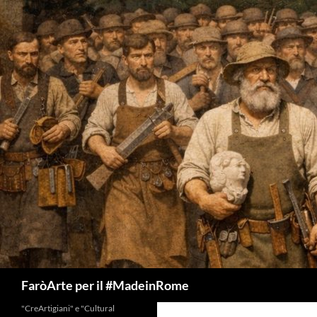
Vai
al
contenuto
Cerca
FaròArte per il #MadeinRome
"CreArtigiani" e "Cultural