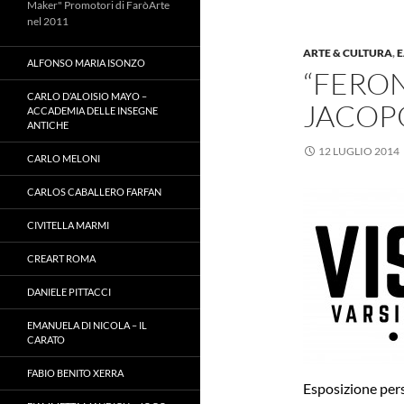
Maker" Promotori di FaròArte
nel 2011
ARTE & CULTURA
,
E
ALFONSO MARIA ISONZO
“FERON
CARLO D’ALOISIO MAYO –
JACOP
ACCADEMIA DELLE INSEGNE
ANTICHE
12 LUGLIO 2014
CARLO MELONI
CARLOS CABALLERO FARFAN
CIVITELLA MARMI
CREART ROMA
DANIELE PITTACCI
EMANUELA DI NICOLA – IL
CARATO
FABIO BENITO XERRA
Esposizione per