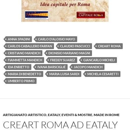
ANNA SPADINI
CARLO D'ALOISIO MAYO
CARLOS CABALLERO FARFAN
CLAUDIO PASCUCCI
CREART ROMA
CRISTIANO MANDICH
DIONISIO MARIANO MAGNI
FIAMMETTA MANDICH
FREDDY SUAREZ
GIANCARLO MICHELI
IDA ENRIETTO
IVANA BARSCIGLIÉ
JACOPO MANDICH
MARIA DI BENEDETTO
MARIA LUISA SARDI
MICHELA CESARETTI
UMBERTO PRIMO
ARTIGIANATO ARTISTICO
,
EATALY
,
EVENTI & MOSTRE
,
MADE IN ROME
CREART ROMA AD EATALY