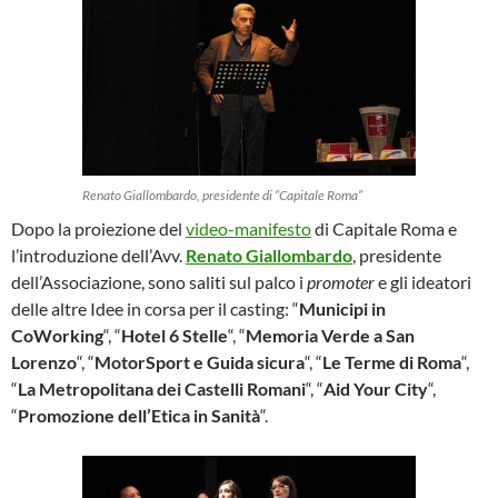
Renato Giallombardo, presidente di “Capitale Roma”
Dopo la proiezione del
video-manifesto
di Capitale Roma e
l’introduzione dell’Avv.
Renato Giallombardo
, presidente
dell’Associazione, sono saliti sul palco i
promoter
e gli ideatori
delle altre Idee in corsa per il casting: “
Municipi in
CoWorking
“, “
Hotel 6 Stelle
“, “
Memoria Verde a San
Lorenzo
“, “
MotorSport e Guida sicura
“, “
Le Terme di Roma
“,
“
La Metropolitana dei Castelli Romani
“, “
Aid Your City
“,
“
Promozione dell’Etica in Sanità
“.