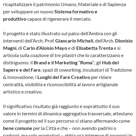
ricapitalizzare il patrimonio Umano, Materiale e di Sapienza
per sviluppare un nuovo
Sistema formativo e
produttivo
capace di rigenerare il mercato.
Il progetto è stato illustrato sul palco dell’Ambra con gli
interventi dell’Arch. Prof.
Giancarlo Micheli
, dell’Arch.
Dionisio
Magni
, di
Carlo d’Aloisio Mayo
e di
Elisabetta Trenta
e si
articola sulla coazione di tre pilastri che lo caratterizzano e
distinguono: il
Brand e il Marketing
“
Roma
“; gli
Hub del
Sapere e del Fare
, spazi di coworking, incubatori di Tradizione
& Innovazione; i
Luoghi del Fare Creativo
per ridare
centralità, visibilità e riconoscibilità al lavoro artigianale
artistico e creativo.
Il significativo risultato già raggiunto e soprattutto il suo
valore in termini di dinamica aggregativa trasversale, attestano
come il progetto ed il suo percorso si stiano affermando come
bene comune
per la Città e che – non avendo padrini o
padroni, ma solo promotori – abbia ora interesse di proporsi in