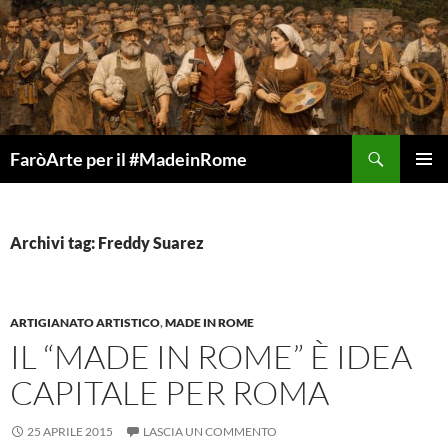
Vai
al
contenuto
Cerca
FaròArte per il #MadeinRome
MENU
PRINCI
Archivi tag: Freddy Suarez
ARTIGIANATO ARTISTICO
,
MADE IN ROME
IL “MADE IN ROME” È IDEA
CAPITALE PER ROMA
25 APRILE 2015
LASCIA UN COMMENTO