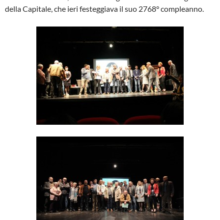
della Capitale, che ieri festeggiava il suo 2768° compleanno.