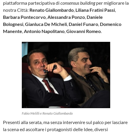
piattaforma partecipativa di
consensus building
per migliorare la
nostra Città:
Renato Giallombardo
,
Liliana Fratini Passi
,
Barbara Pontecorvo
,
Alessandra Ponzo
,
Daniele
Bolognesi
,
Gianluca De Micheli
,
Daniel Funaro
,
Domenico
Manente
,
Antonio Napolitano
,
Giovanni Romeo
.
Fabio Melilli e Renato Giallombardo
Presenti alla serata, ma senza intervenire sul palco per lasciare
la scena ed ascoltare i protagonisti delle Idee, diversi