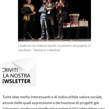
Claudia Secchi e Roberta Nasello, le promotrici del progetto 2°
classificato: “Municipi in CoWorking”
Tutte idee molto interessanti e di indiscutibile valore sociale,
alcune delle quali espressione o derivazione di progetti già
intrapresi, anche con significative potenzialità interattive; una